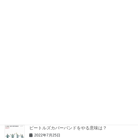
第3回働き方とキャリアのセミナーを開催します
2023年2月22日
2023年に思う事・・お金の尻尾を追えば・・
2023年1月2日
コーヒーとトーストの世界
2022年12月1日
office Lacicu さんとの共同企画 第１弾！
2022年8月25日
ビートルズカバーバンドをやる意味は？
2022年7月25日